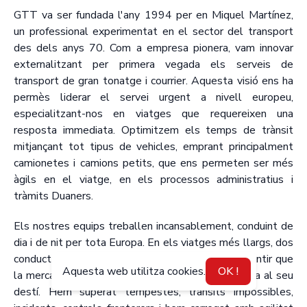
GTT va ser fundada l'any 1994 per en Miquel Martínez,
un professional experimentat en el sector del transport
des dels anys 70. Com a empresa pionera, vam innovar
externalitzant per primera vegada els serveis de
transport de gran tonatge i courrier. Aquesta visió ens ha
permès liderar el servei urgent a nivell europeu,
especialitzant-nos en viatges que requereixen una
resposta immediata. Optimitzem els temps de trànsit
mitjançant tot tipus de vehicles, emprant principalment
camionetes i camions petits, que ens permeten ser més
àgils en el viatge, en els processos administratius i
tràmits Duaners.
Els nostres equips treballen incansablement, conduint de
dia i de nit per tota Europa. En els viatges més llargs, dos
conductors es relleven per conduir per torns, garantir que
Aquesta web utilitza cookies.
OK !
la mercaderia estigui sempre vigilada i arribi segura al seu
destí. Hem superat tempestes, trànsits impossibles,
CA