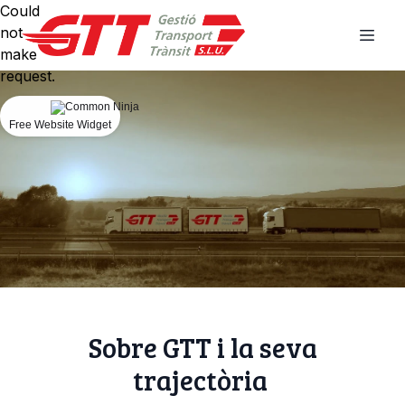
Could
not
make
request.
Free Website Widget
Sobre GTT i la seva
trajectòria