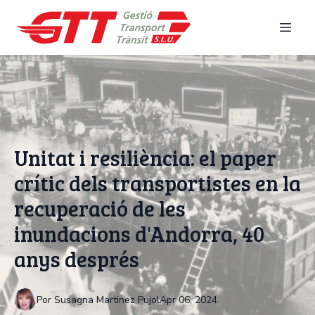
Unitat i resiliència: el paper
crític dels transportistes en la
recuperació de les
inundacions d'Andorra, 40
anys després
Por
Susagna
Martinez Pujol
Apr 06, 2024