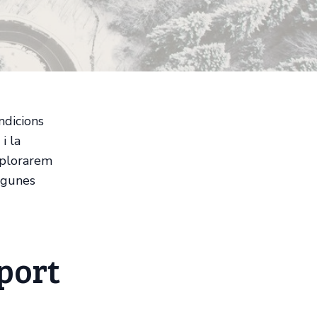
ndicions
i la
xplorarem
algunes
port