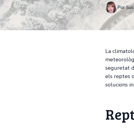
Por
Sus
La climatolo
meteorològiq
seguretat d
els reptes 
solucions i
Rept