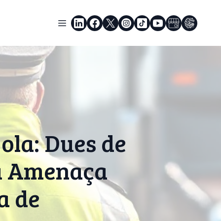
yola: Dues de
a Amenaça
a de