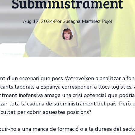
Subministrament
Aug 17, 2024
·
Por
Susagna
Martinez Pujol
t d'un escenari que pocs s'atreveixen a analitzar a fon
cants laborals a Espanya corresponen a llocs logístics
tment inofensiva amaga una crisi potencial que podria
tzar tota la cadena de subministrament del país. Però, 
icultat per cobrir aquestes posicions?
ibuir-ho a una manca de formació o a la duresa del secto