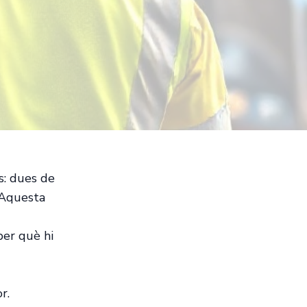
s: dues de
. Aquesta
per què hi
r.