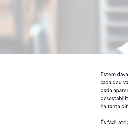
Estem davan
cada deu va
dada aparen
desestabili
ha tanta dif
És fàcil atr