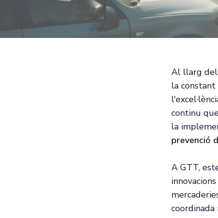
Al llarg de
la constant 
l'excel·lènc
continu que 
la implemen
prevenció d
A GTT, este
innovacions
mercaderie
coordinada 