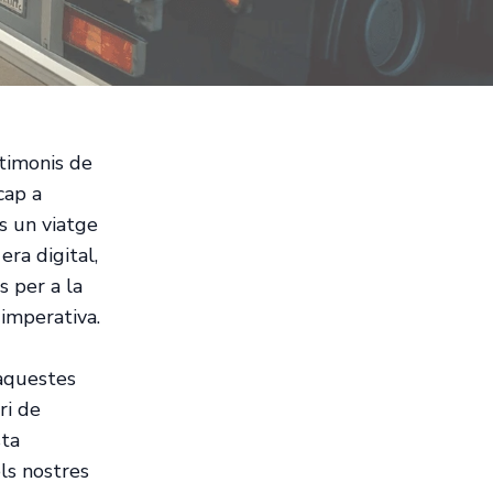
stimonis de
cap a
és un viatge
era digital,
s per a la
 imperativa.
'aquestes
ri de
sta
ls nostres