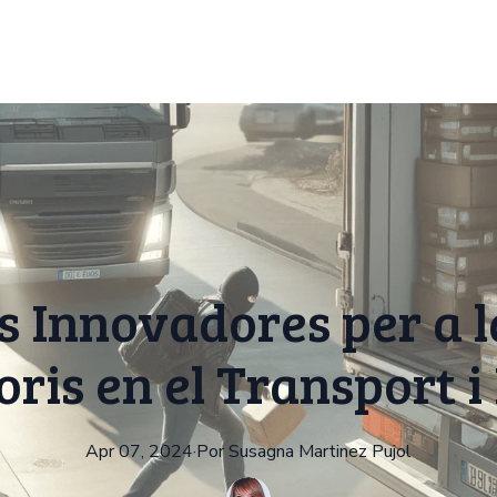
s Innovadores per a 
ris en el Transport i
Apr 07, 2024
·
Por
Susagna
Martinez Pujol